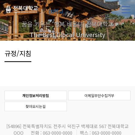
00학과
꿈을 키우는 '행복 배움터' 전북대학교
The Best Glocal University
규정/지침
개인정보처리방침
이메일무단수집거부
찾아오시는길
[54896]
전북특별자치도 전주시 덕진구 백제대로 567 전북대학교
OOO
전화 : 063-0000-0000
팩스 : 063-0000-0000