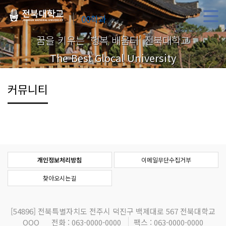
00학과
꿈을 키우는 '행복 배움터' 전북대학교
The Best Glocal University
커뮤니티
개인정보처리방침
이메일무단수집거부
찾아오시는길
[54896]
전북특별자치도 전주시 덕진구 백제대로 567 전북대학교
OOO
전화 : 063-0000-0000
팩스 : 063-0000-0000